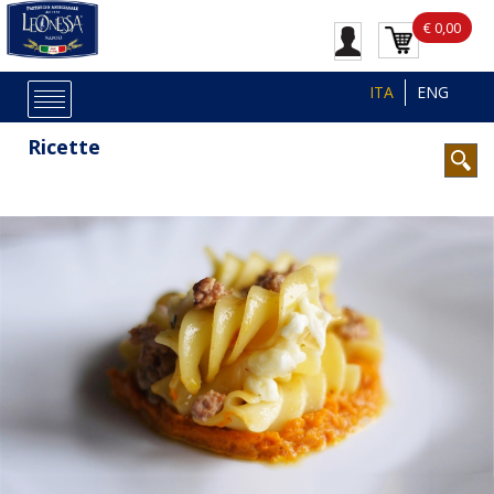
€ 0,00
ITA
ENG
Ricette