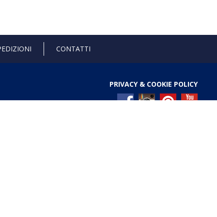
PEDIZIONI
CONTATTI
PRIVACY & COOKIE POLICY
l Registro nazionale degli aiuti di Stato di cui all’art. 52
ces/pages/TrasparenzaAiuto.jspx
Gold anniversary 4.0