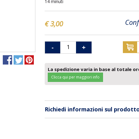
14 minuti
Conf
€ 3,00
-
+
La spedizione varia in base al totale or
Clicca qui per maggiori info
Richiedi informazioni sul prodott