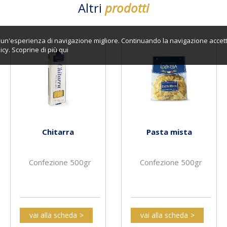
Altri
prodotti
ti un'esperienza di navigazione migliore. Continuando la navigazione accett
icy. Scoprine di più
qui
Chitarra
Pasta mista
Confezione 500gr
Confezione 500gr
vai alla scheda
vai alla scheda