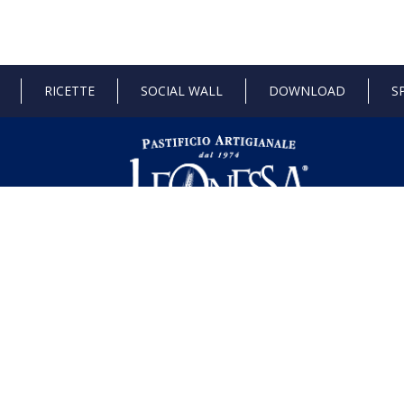
RICETTE
SOCIAL WALL
DOWNLOAD
S
 di Stato e gli aiuti de minimis ricevuti dalla nostra impresa sono contenuti ne
l seguente link ,
https://www.rna.gov.it/RegistroNazionaleTrasparenza/fa
dustria 4.0
Progetto 