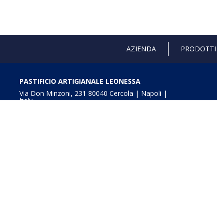
AZIENDA
PRODOTTI
PASTIFICIO ARTIGIANALE LEONESSA
Via Don Minzoni, 231 80040 Cercola | Napoli |
Italy
T. +39 081 5551107 | F. +39 081 5552777
info@pastaleonessa.it
P.I.: 02876681210
Obblighi informativi per le erogazioni pubbliche: gli aiuti
della L. 234/2012” e consultabili a
Digitalizzazione e In