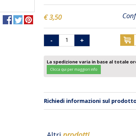
Conf
€ 3,50
-
+
La spedizione varia in base al totale or
Clicca qui per maggiori info
Richiedi informazioni sul prodott
Altri
prodotti