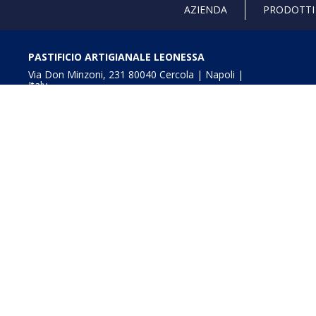
AZIENDA
PRODOTTI
PASTIFICIO ARTIGIANALE LEONESSA
Via Don Minzoni, 231 80040 Cercola | Napoli |
Italy
T. +39 081 5551107 | F. +39 081 5552777
info@pastaleonessa.it
P.I.: 02876681210
Obblighi informativi per le erogazioni pubbliche: gli aiuti
della L. 234/2012” e consultabili a
Digitalizzazione e In