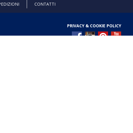
PEDIZIONI
CONTATTI
PRIVACY & COOKIE POLICY
l Registro nazionale degli aiuti di Stato di cui all’art. 52
ces/pages/TrasparenzaAiuto.jspx
Gold anniversary 4.0