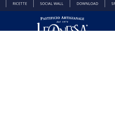
RICETTE
SOCIAL WALL
DOWNLOAD
S
 di Stato e gli aiuti de minimis ricevuti dalla nostra impresa sono contenuti ne
l seguente link ,
https://www.rna.gov.it/RegistroNazionaleTrasparenza/fa
dustria 4.0
Progetto 