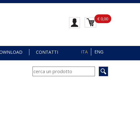
€ 0,00
ITA
ENG
OWNLOAD
CONTATTI