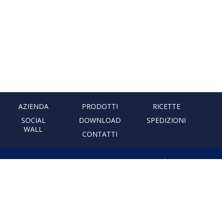
AZIENDA
PRODOTTI
RICETTE
SOCIAL
DOWNLOAD
SPEDIZIONI
WALL
CONTATTI
PASTIFICIO ARTIGIANALE
LEONESSA
Via Don Minzoni, 231 80040
Cercola | Napoli | Italy
T. +39 081 5551107 | F. +39 081
5552777
info@pastaleonessa.it