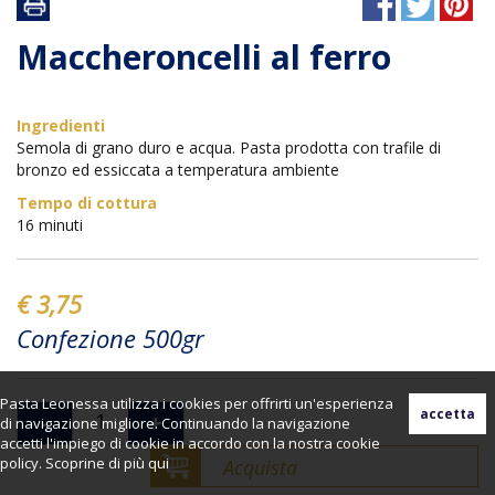
Maccheroncelli al ferro
Ingredienti
Semola di grano duro e acqua. Pasta prodotta con trafile di
bronzo ed essiccata a temperatura ambiente
Tempo di cottura
16 minuti
€ 3,75
Confezione 500gr
Pasta Leonessa utilizza i cookies per offrirti un'esperienza
-
+
di navigazione migliore. Continuando la navigazione
accetti l'impiego di cookie in accordo con la nostra cookie
policy. Scoprine di più
qui
Acquista