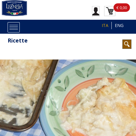
€ 0,00
ITA
ENG
Ricette