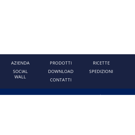
AZIENDA
PRODOTTI
RICETTE
SOCIAL
DOWNLOAD
SPEDIZIONI
WALL
CONTATTI
PASTIFICIO ARTIGIANALE
LEONESSA
Via Don Minzoni, 231 80040
Cercola | Napoli | Italy
T. +39 081 5551107 | F. +39 081
5552777
info@pastaleonessa.it