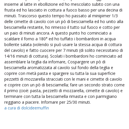
insieme al latte in ebollizione ed ho mescolato subito con una
frusta ed ho lasciato in cottura a fuoco basso per una decina di
minuti. Trascorso questo tempo ho passato al minipimer 1/3
delle cimette di cavolo con un pò di besciamella ed ho unito alla
besciamella restante, ho rimesso il tutto sul fuoco e cotto per
un paio di minuti ancora. A questo punto ho cominciato a
scaldare il forno a 180° ed ho tuffato i bombardoni in acqua
bollente salata (volendo si può usare la stessa acqua di cottura
del cavolo) e fatto cuocere per 7 minuti (di solito necessitano di
14/16 minuti di cottura). Scolati i bombardoni ho cominciato ad
assemblare la teglia da infornare, Cospargere un pò di
besciamella aromatizzata al cavolo sul fondo della teglia e
coprire con metà pasta e spargere su tutta la sua superficie
pezzetti di mozzarella stracciati con le mani e cimette di cavolo
e coprire con un pò di besciamella; fare un secondo strato come
il primo (cioè: pasta, pezzetti di mozzarella, cimette di cavolo) e
terminare con tutta la besciamella rimasta e con parmigiano
reggiano a piacere. Infornare per 25/30 minuti.
a cura di dolcideemuffin