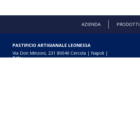
AZIENDA
PRODOTTI
PASTIFICIO ARTIGIANALE LEONESSA
Via Don Minzoni, 231 80040 Cercola | Napoli |
Italy
T. +39 081 5551107 | F. +39 081 5552777
info@pastaleonessa.it
P.I.: 02876681210
Obblighi informativi per le erogazioni pubbliche: gli aiuti
della L. 234/2012” e consultabili a
Digitalizzazione e In