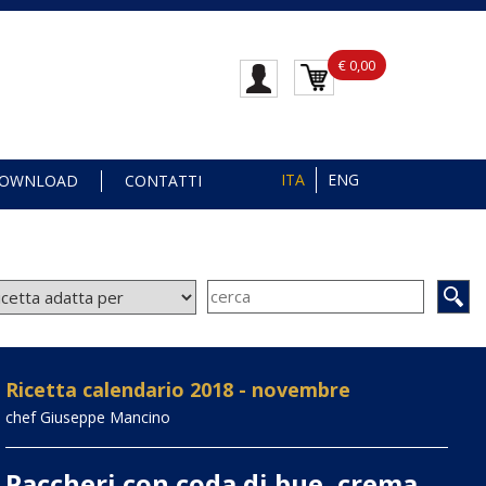
€ 0,00
ITA
ENG
OWNLOAD
CONTATTI
Ricetta calendario 2018 - novembre
chef Giuseppe Mancino
Paccheri con coda di bue, crema