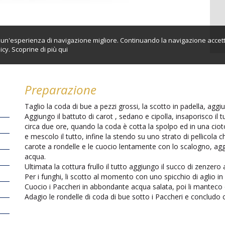
ti un'esperienza di navigazione migliore. Continuando la navigazione accett
icy. Scoprine di più
qui
Preparazione
Taglio la coda di bue a pezzi grossi, la scotto in padella, agg
Aggiungo il battuto di carot , sedano e cipolla, insaporisco il 
circa due ore, quando la coda è cotta la spolpo ed in una ciot
e mescolo il tutto, infine la stendo su uno strato di pellicola c
carote a rondelle e le cuocio lentamente con lo scalogno, aggi
acqua.
Ultimata la cottura frullo il tutto aggiungo il succo di zenzero
Per i funghi, li scotto al momento con uno spicchio di aglio in 
Cuocio i Paccheri in abbondante acqua salata, poi li manteco c
Adagio le rondelle di coda di bue sotto i Paccheri e concludo c