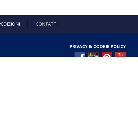
PEDIZIONI
CONTATTI
PRIVACY & COOKIE POLICY
l Registro nazionale degli aiuti di Stato di cui all’art. 52
ces/pages/TrasparenzaAiuto.jspx
Gold anniversary 4.0