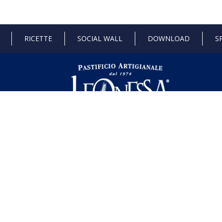
RICETTE
SOCIAL WALL
DOWNLOAD
S
 di Stato e gli aiuti de minimis ricevuti dalla nostra impresa sono contenuti ne
l seguente link ,
https://www.rna.gov.it/RegistroNazionaleTrasparenza/fa
dustria 4.0
Progetto 