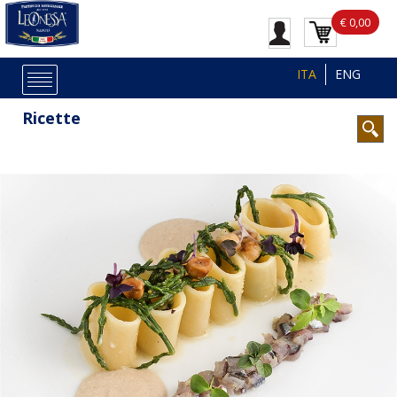
€ 0,00
ITA
ENG
Ricette