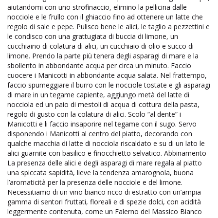
aiutandomi con uno strofinaccio, elimino la pellicina dalle
nocciole e le frullo con il ghiaccio fino ad ottenere un latte che
regolo di sale e pepe. Pulisco bene le alici, le taglio a pezzettini e
le condisco con una grattugiata di buccia di limone, un
cucchiaino di colatura di alici, un cucchiaio di olio e succo di
limone. Prendo la parte più tenera degli asparagi di mare e la
sbollento in abbondante acqua per circa un minuto. Faccio
cuocere i Manicotti in abbondante acqua salata. Nel frattempo,
faccio spumeggiare il burro con le nocciole tostate e gli asparagi
di mare in un tegame capiente, aggiungo metà del latte di
nocciola ed un paio di mestoli di acqua di cottura della pasta,
regolo di gusto con la colatura di alici. Scolo “al dente” i
Manicotti e li faccio insaporire nel tegame con il sugo. Servo
disponendo i Manicotti al centro del piatto, decorando con
qualche macchia di latte di nocciola riscaldato e su di un lato le
alici guarnite con basilico e finocchietto selvatico. Abbinamento
La presenza delle alici e degli asparagi di mare regala al piatto
una spiccata sapidità, lieve la tendenza amarognola, buona
l’aromaticità per la presenza delle nocciole e del limone.
Necessitiamo di un vino bianco ricco di estratto con un’ampia
gamma di sentori fruttati, floreali e di spezie dolci, con acidità
leggermente contenuta, come un Falerno del Massico Bianco