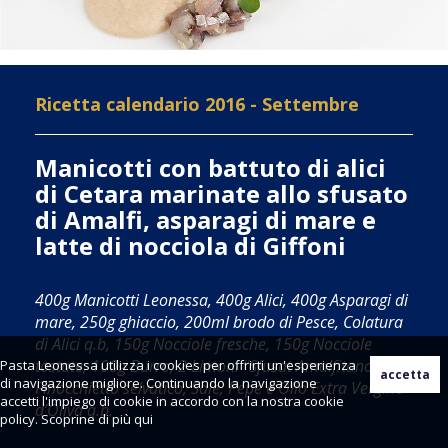
Ricetta calendario 2016 - Settembre
Manicotti con battuto di alici
di Cetara marinate allo sfusato
di Amalfi, asparagi di mare e
latte di nocciola di Giffoni
400g Manicotti Leonessa, 400g Alici, 400g Asparagi di
mare, 250g ghiaccio, 200ml brodo di Pesce, Colatura
di Alici q.b, 150g Nocciole fresche, 150g Nocciole
tostate, 100g Burro, 2 Limoni “Sfusat Amalfitano”tipo,
Pasta Leonessa utilizza i cookies per offrirti un'esperienza
di navigazione migliore. Continuando la navigazione
Finocchietto selvatico, Sale, Pepe e Olio Extra Vergine
accetti l'impiego di cookie in accordo con la nostra cookie
d’Oliva q.b.
policy. Scoprine di più
qui