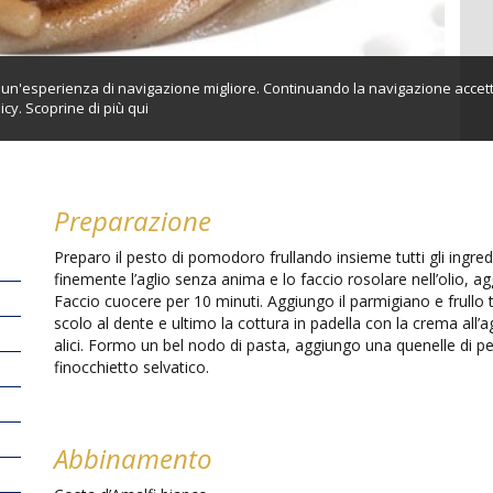
ti un'esperienza di navigazione migliore. Continuando la navigazione accett
icy. Scoprine di più
qui
Preparazione
Preparo il pesto di pomodoro frullando insieme tutti gli ingredi
finemente l’aglio senza anima e lo faccio rosolare nell’olio, ag
Faccio cuocere per 10 minuti. Aggiungo il parmigiano e frullo t
scolo al dente e ultimo la cottura in padella con la crema all’
alici. Formo un bel nodo di pasta, aggiungo una quenelle di pe
finocchietto selvatico.
Abbinamento