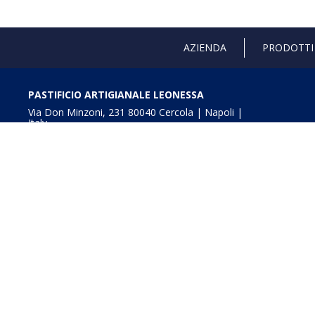
AZIENDA
PRODOTTI
PASTIFICIO ARTIGIANALE LEONESSA
Via Don Minzoni, 231 80040 Cercola | Napoli |
Italy
T. +39 081 5551107 | F. +39 081 5552777
info@pastaleonessa.it
P.I.: 02876681210
Obblighi informativi per le erogazioni pubbliche: gli aiuti
della L. 234/2012” e consultabili a
Digitalizzazione e In