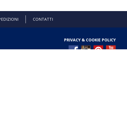
PEDIZIONI
CONTATTI
PRIVACY & COOKIE POLICY
l Registro nazionale degli aiuti di Stato di cui all’art. 52
ces/pages/TrasparenzaAiuto.jspx
Gold anniversary 4.0