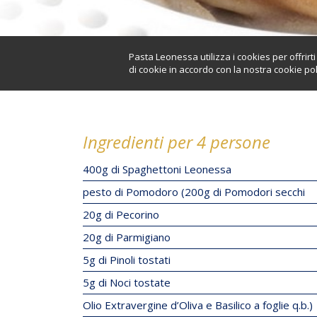
Pasta Leonessa utilizza i cookies per offrir
di cookie in accordo con la nostra cookie pol
Ingredienti per 4 persone
400g di Spaghettoni Leonessa
pesto di Pomodoro (200g di Pomodori secchi
20g di Pecorino
20g di Parmigiano
5g di Pinoli tostati
5g di Noci tostate
Olio Extravergine d’Oliva e Basilico a foglie q.b.)