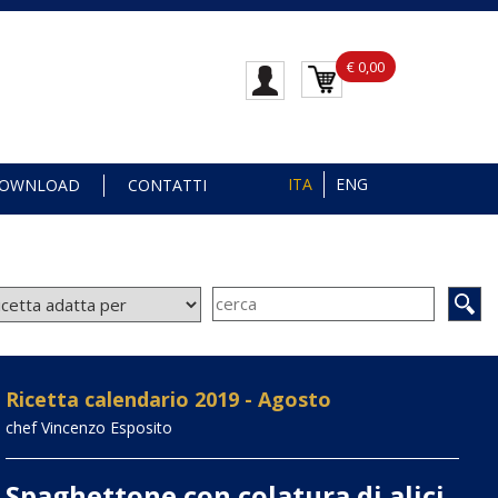
€ 0,00
ITA
ENG
OWNLOAD
CONTATTI
Ricetta calendario 2019 - Agosto
chef Vincenzo Esposito
Spaghettone con colatura di alici,