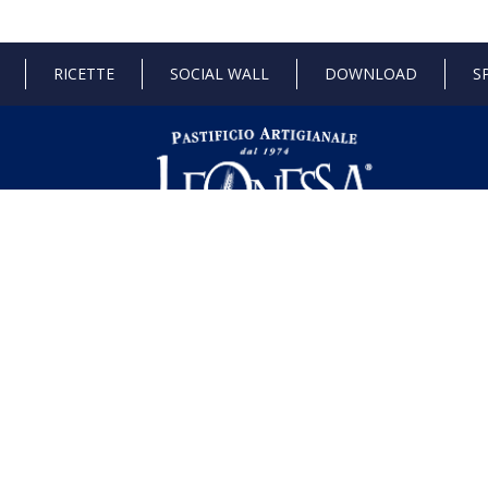
RICETTE
SOCIAL WALL
DOWNLOAD
S
 di Stato e gli aiuti de minimis ricevuti dalla nostra impresa sono contenuti ne
l seguente link ,
https://www.rna.gov.it/RegistroNazionaleTrasparenza/fa
dustria 4.0
Progetto 