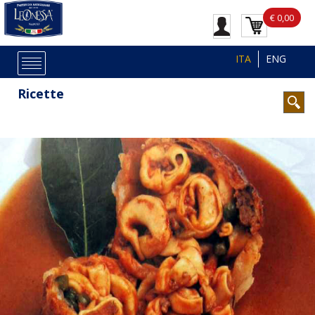
€ 0,00
ITA
ENG
Ricette