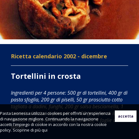
Ricetta calendario 2002 - dicembre
Tortellini in crosta
Ingredienti per 4 persone: 500 gr di tortellini, 400 gr di
pasta sfoglia, 200 gr di piselli, 50 gr prosciutto cotto
tagliato a dadini, funghi, 200 gr salsa besciamella, 1
mestolo di salsa di pomodoro, 100 gr di fior di latte, 4
Pasta Leonessa utilizza i cookies per offrirti un'esperienza
di navigazione migliore. Continuando la navigazione
mestoli di sugo di carne (fondo bruno); 4 foglie di
accetti l'impiego di cookie in accordo con la nostra cookie
alloro.
policy. Scoprine di più
qui