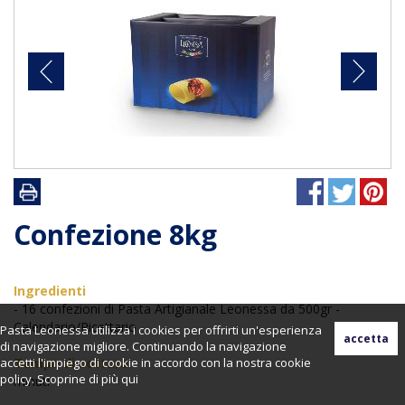
Confezione 8kg
Ingredienti
- 16 confezioni di Pasta Artigianale Leonessa da 500gr -
Calendario/Ricettario
Pasta Leonessa utilizza i cookies per offrirti un'esperienza
di navigazione migliore. Continuando la navigazione
accetti l'impiego di cookie in accordo con la nostra cookie
Tempo di cottura
policy. Scoprine di più
qui
minuti