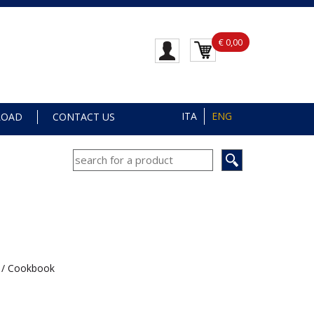
€ 0,00
ITA
ENG
LOAD
CONTACT US
r / Cookbook