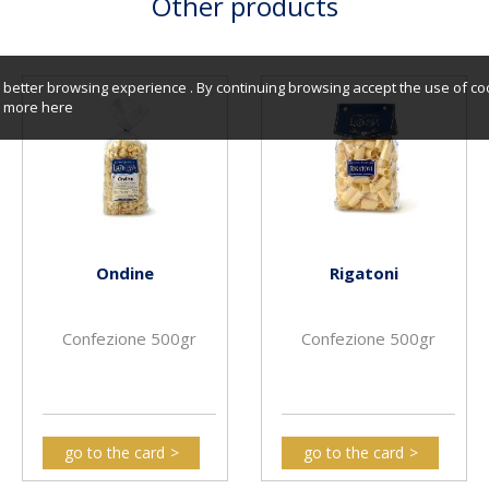
Other products
better browsing experience . By continuing browsing accept the use of co
er more
here
Ondine
Rigatoni
Confezione 500gr
Confezione 500gr
go to the card
go to the card