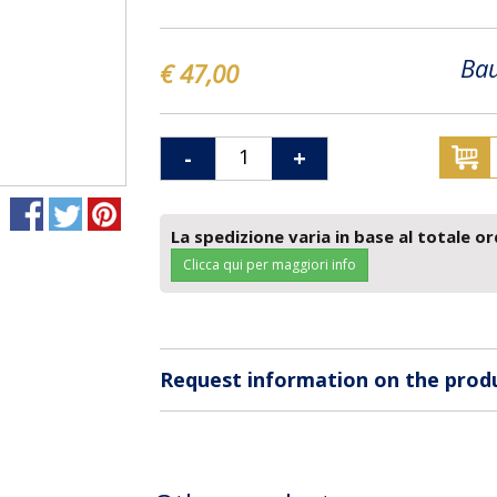
Bau
€ 47,00
-
+
La spedizione varia in base al totale or
Clicca qui per maggiori info
Request information on the prod