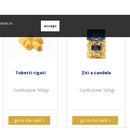
okies in
Tubetti rigati
Ziti a candela
Confezione 500gr
Confezione 500gr
go to the card
go to the card