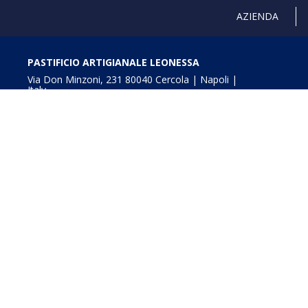
AZIENDA
PASTIFICIO ARTIGIANALE LEONESSA
Via Don Minzoni, 231 80040 Cercola | Napoli |
Italy
T. +39 081 5551107 | F. +39 081 5552777
info@pastaleonessa.it
P.I.: 02876681210
Obblighi informativi per le erogazioni pubbliche: gli aiuti
della L. 234/2012” e consultabili a
Digitalizzazione e In