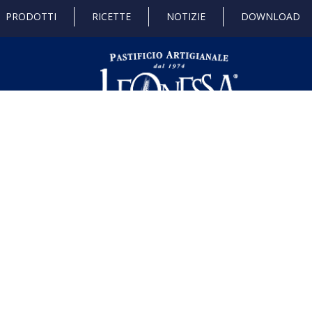
PRODOTTI
RICETTE
NOTIZIE
DOWNLOAD
 di Stato e gli aiuti de minimis ricevuti dalla nostra impresa sono contenuti ne
l seguente link ,
https://www.rna.gov.it/RegistroNazionaleTrasparenza/fa
dustria 4.0
Progetto 