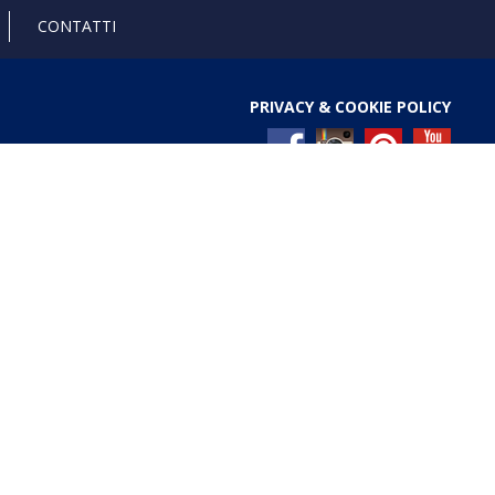
CONTATTI
PRIVACY & COOKIE POLICY
l Registro nazionale degli aiuti di Stato di cui all’art. 52
ces/pages/TrasparenzaAiuto.jspx
Gold anniversary 4.0