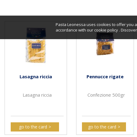
Pasta Leonessa uses cookies to offer you a 
accordance with our cookie policy . Discov
Lasagna riccia
Pennucce rigate
Lasagna riccia
Confezione 500gr
go to the card
go to the card