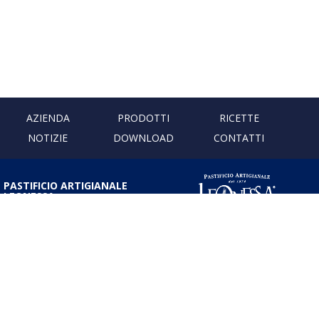
AZIENDA
PRODOTTI
RICETTE
NOTIZIE
DOWNLOAD
CONTATTI
PASTIFICIO ARTIGIANALE
LEONESSA
Via Don Minzoni, 231 80040
Cercola | Napoli | Italy
T. +39 081 5551107 | F. +39 081
5552777
info@pastaleonessa.it
P.I.: 02876681210
PRIVACY & COOKIE POLICY