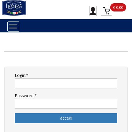
€ 0,00
Login:*
Password:*
accedi