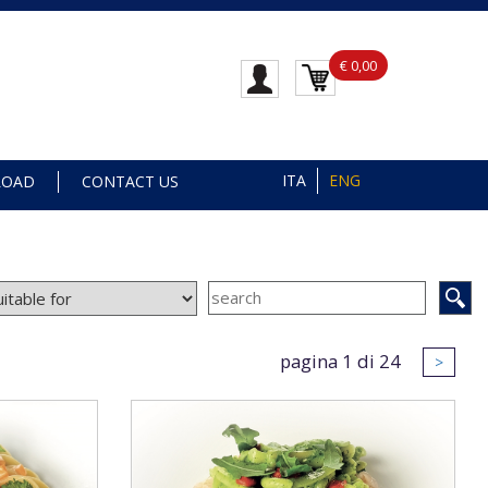
€ 0,00
ITA
ENG
LOAD
CONTACT US
pagina 1 di 24
>