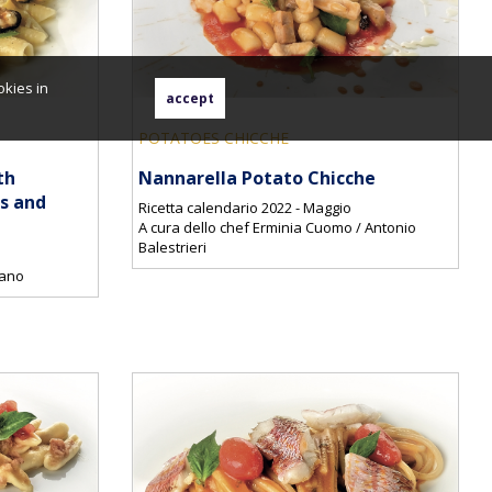
okies in
POTATOES CHICCHE
th
Nannarella Potato Chicche
s and
Ricetta calendario 2022 - Maggio
A cura dello chef Erminia Cuomo / Antonio
Balestrieri
tano