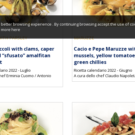
better browsing experience . By continuing browsing accept the use of co
er more
here
ITH PARSLEY
MARUZZE
coli with clams, caper
Cacio e Pepe Maruzze wi
 “sfusato” amalfitan
mussels, yellow tomatoe
t
green chillies
ario 2022 - Luglio
Ricetta calendario 2022 - Giugno
chef Erminia Cuomo / Antonio
A cura dello chef Claudio Napole