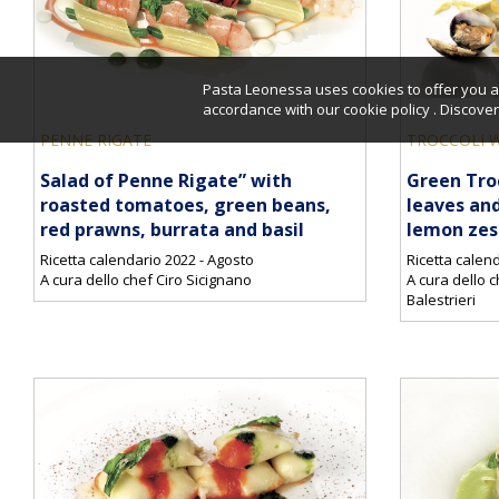
Pasta Leonessa uses cookies to offer you a 
accordance with our cookie policy . Discov
PENNE RIGATE
TROCCOLI W
Salad of Penne Rigate” with
Green Troc
roasted tomatoes, green beans,
leaves and
red prawns, burrata and basil
lemon zes
Ricetta calendario 2022 - Agosto
Ricetta calend
A cura dello chef Ciro Sicignano
A cura dello 
Balestrieri