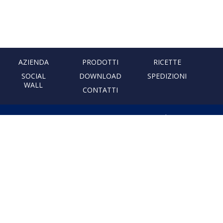
AZIENDA
PRODOTTI
RICETTE
SOCIAL
DOWNLOAD
SPEDIZIONI
WALL
CONTATTI
PASTIFICIO ARTIGIANALE
LEONESSA
Via Don Minzoni, 231 80040
Cercola | Napoli | Italy
T. +39 081 5551107 | F. +39 081
5552777
info@pastaleonessa.it
P.I.: 02876681210
PRIVACY & COOKIE POLICY