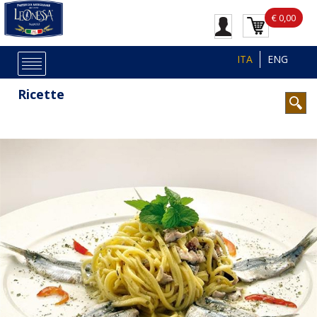
€ 0,00
ITA
ENG
Ricette