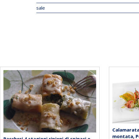
sale
Calamarata 
montata, Pe
Paccheri 4 stagioni ripieni di spinaci e