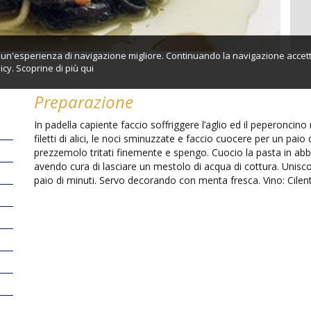
ti un'esperienza di navigazione migliore. Continuando la navigazione accett
icy. Scoprine di più
qui
Preparazione
In padella capiente faccio soffriggere l’aglio ed il peperoncino
filetti di alici, le noci sminuzzate e faccio cuocere per un paio
prezzemolo tritati finemente e spengo. Cuocio la pasta in ab
avendo cura di lasciare un mestolo di acqua di cottura. Unisc
paio di minuti. Servo decorando con menta fresca. Vino: Cilen