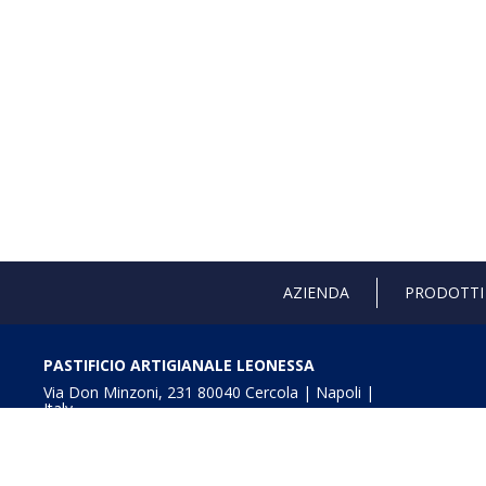
AZIENDA
PRODOTTI
PASTIFICIO ARTIGIANALE LEONESSA
Via Don Minzoni, 231 80040 Cercola | Napoli |
Italy
T. +39 081 5551107 | F. +39 081 5552777
info@pastaleonessa.it
P.I.: 02876681210