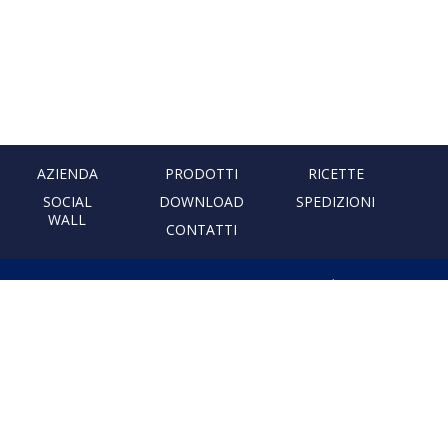
AZIENDA
PRODOTTI
RICETTE
SOCIAL
DOWNLOAD
SPEDIZIONI
WALL
CONTATTI
PASTIFICIO ARTIGIANALE
LEONESSA
Via Don Minzoni, 231 80040
Cercola | Napoli | Italy
T. +39 081 5551107 | F. +39 081
5552777
info@pastaleonessa.it
P.I.: 02876681210