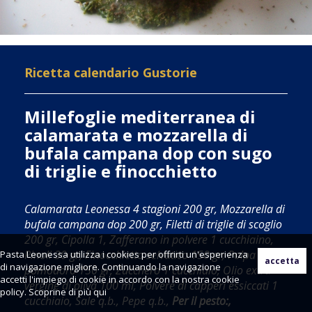
Ricetta calendario Gustorie
Millefoglie mediterranea di
calamarata e mozzarella di
bufala campana dop con sugo
di triglie e finocchietto
Calamarata Leonessa 4 stagioni 200 gr, Mozzarella di
bufala campana dop 200 gr, Filetti di triglie di scoglio
200 gr, Cipolla 1, Zafferano in polvere 1 cucchiaino,
Pinoli 30 gr, Finocchietto selvatico 150 gr, Polpa di
Pasta Leonessa utilizza i cookies per offrirti un'esperienza
di navigazione migliore. Continuando la navigazione
pomodoro 150 gr, Zucchero 1 cucchiaio, Olio extra
accetti l'impiego di cookie in accordo con la nostra cookie
vergine di oliva 100 ml, Polvere di capperi essiccati 1
policy. Scoprine di più
qui
cucchiaio, Sale q.b., Pepe q.b.,
Per il pesto:,