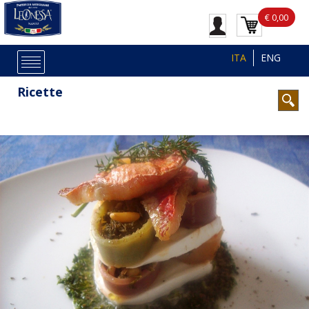
€ 0,00
ITA
ENG
Ricette