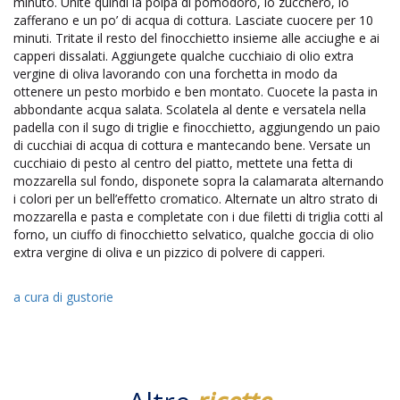
minuto. Unite quindi la polpa di pomodoro, lo zucchero, lo
zafferano e un po’ di acqua di cottura. Lasciate cuocere per 10
minuti. Tritate il resto del finocchietto insieme alle acciughe e ai
capperi dissalati. Aggiungete qualche cucchiaio di olio extra
vergine di oliva lavorando con una forchetta in modo da
ottenere un pesto morbido e ben montato. Cuocete la pasta in
abbondante acqua salata. Scolatela al dente e versatela nella
padella con il sugo di triglie e finocchietto, aggiungendo un paio
di cucchiai di acqua di cottura e mantecando bene. Versate un
cucchiaio di pesto al centro del piatto, mettete una fetta di
mozzarella sul fondo, disponete sopra la calamarata alternando
i colori per un bell’effetto cromatico. Alternate un altro strato di
mozzarella e pasta e completate con i due filetti di triglia cotti al
forno, un ciuffo di finocchietto selvatico, qualche goccia di olio
extra vergine di oliva e un pizzico di polvere di capperi.
a cura di gustorie