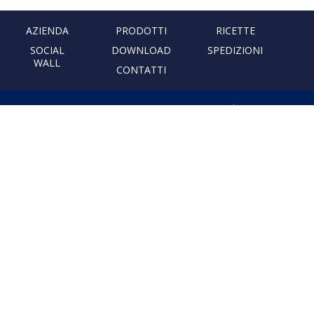
AZIENDA
PRODOTTI
RICETTE
SOCIAL
DOWNLOAD
SPEDIZIONI
WALL
CONTATTI
PASTIFICIO ARTIGIANALE
LEONESSA
Via Don Minzoni, 231 80040
Cercola | Napoli | Italy
T. +39 081 5551107 | F. +39 081
5552777
info@pastaleonessa.it
P.I.: 02876681210
PRIVACY & COOKIE POLICY
Obblighi informativi per le erogazioni pubbliche: gli aiuti di Stato e gli aiuti