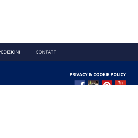
PEDIZIONI
CONTATTI
PRIVACY & COOKIE POLICY
l Registro nazionale degli aiuti di Stato di cui all’art. 52
ces/pages/TrasparenzaAiuto.jspx