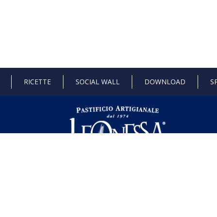
RICETTE
SOCIAL WALL
DOWNLOAD
S
 di Stato e gli aiuti de minimis ricevuti dalla nostra impresa sono contenuti ne
l seguente link ,
https://www.rna.gov.it/RegistroNazionaleTrasparenza/fa