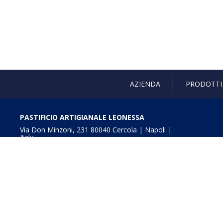
AZIENDA
PRODOTTI
PASTIFICIO ARTIGIANALE LEONESSA
Via Don Minzoni, 231 80040 Cercola | Napoli |
Italy
T. +39 081 5551107 | F. +39 081 5552777
info@pastaleonessa.it
P.I.: 02876681210
Obblighi informativi per le erogazioni pubbliche: gli aiuti
della L. 234/2012” e consultabili a