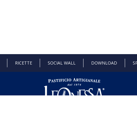
RICETTE
SOCIAL WALL
DOWNLOAD
S
 di Stato e gli aiuti de minimis ricevuti dalla nostra impresa sono contenuti ne