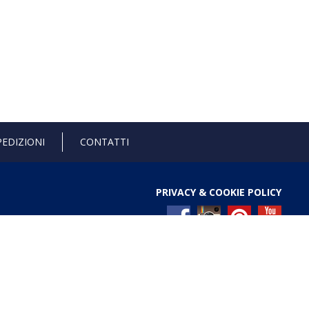
PEDIZIONI
CONTATTI
PRIVACY & COOKIE POLICY
l Registro nazionale degli aiuti di Stato di cui all’art. 52