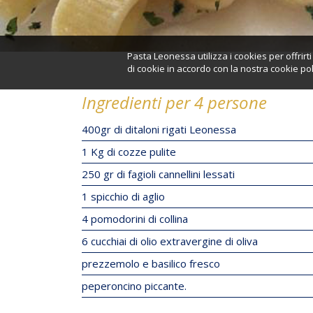
Pasta Leonessa utilizza i cookies per offrir
di cookie in accordo con la nostra cookie pol
Ingredienti per 4 persone
400gr di ditaloni rigati Leonessa
1 Kg di cozze pulite
250 gr di fagioli cannellini lessati
1 spicchio di aglio
4 pomodorini di collina
6 cucchiai di olio extravergine di oliva
prezzemolo e basilico fresco
peperoncino piccante.