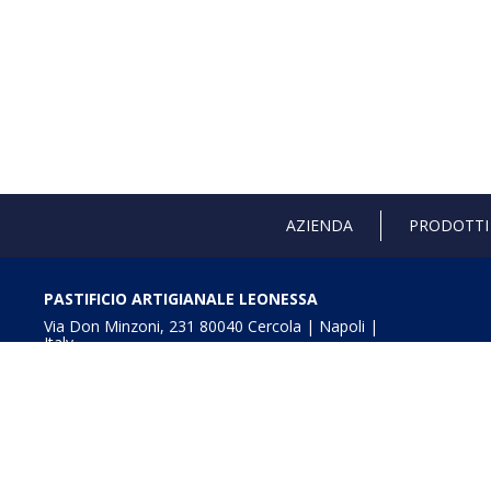
AZIENDA
PRODOTTI
PASTIFICIO ARTIGIANALE LEONESSA
Via Don Minzoni, 231 80040 Cercola | Napoli |
Italy
T. +39 081 5551107 | F. +39 081 5552777
info@pastaleonessa.it
P.I.: 02876681210
Obblighi informativi per le erogazioni pubbliche: gli aiuti