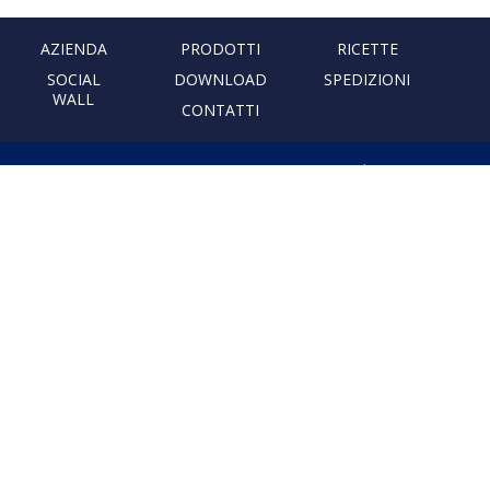
AZIENDA
PRODOTTI
RICETTE
SOCIAL
DOWNLOAD
SPEDIZIONI
WALL
CONTATTI
PASTIFICIO ARTIGIANALE
LEONESSA
Via Don Minzoni, 231 80040
Cercola | Napoli | Italy
T. +39 081 5551107 | F. +39 081
5552777
info@pastaleonessa.it
P.I.: 02876681210
PRIVACY & COOKIE POLICY
Obblighi informativi per le erogazioni pubbliche: gli aiuti di Stato e gli aiuti