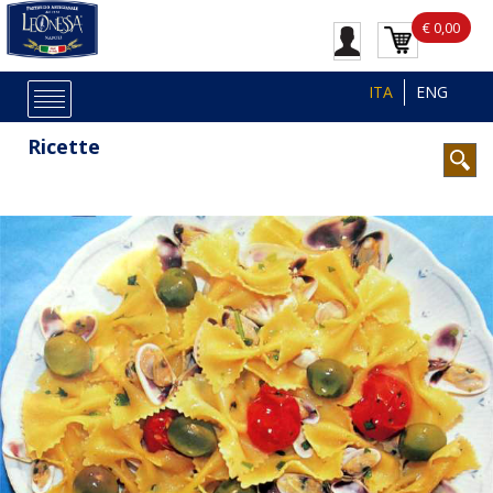
€ 0,00
ITA
ENG
Ricette