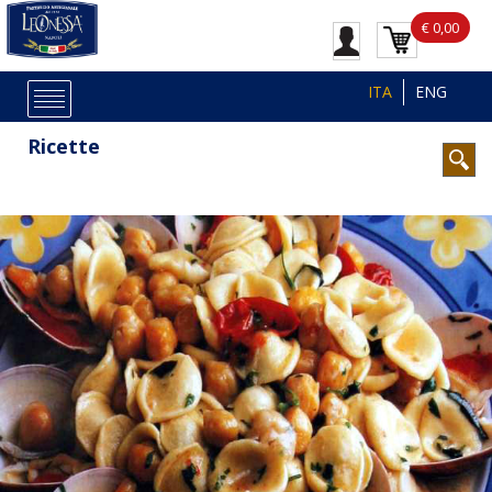
€ 0,00
ITA
ENG
Ricette