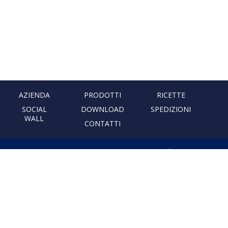
AZIENDA
PRODOTTI
RICETTE
SOCIAL
DOWNLOAD
SPEDIZIONI
WALL
CONTATTI
PASTIFICIO ARTIGIANALE
LEONESSA
Via Don Minzoni, 231 80040
Cercola | Napoli | Italy
T. +39 081 5551107 | F. +39 081
5552777
info@pastaleonessa.it
P.I.: 02876681210