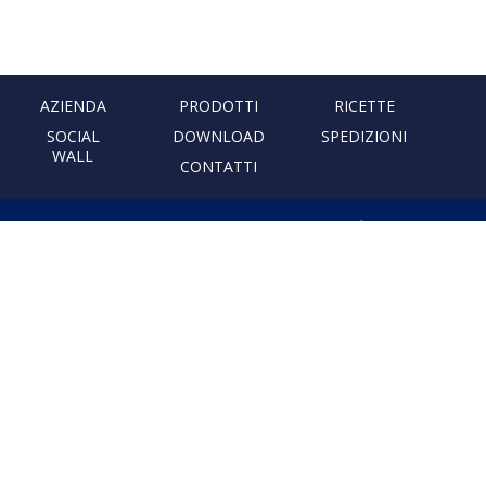
AZIENDA
PRODOTTI
RICETTE
SOCIAL
DOWNLOAD
SPEDIZIONI
WALL
CONTATTI
PASTIFICIO ARTIGIANALE
LEONESSA
Via Don Minzoni, 231 80040
Cercola | Napoli | Italy
T. +39 081 5551107 | F. +39 081
5552777
info@pastaleonessa.it
P.I.: 02876681210
PRIVACY & COOKIE POLICY