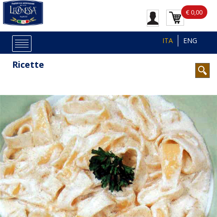
€ 0,00
ITA
ENG
Ricette