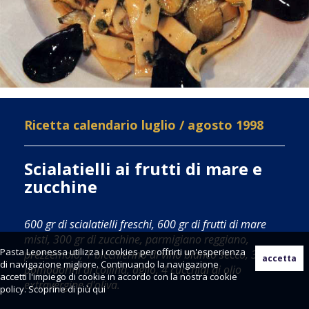
Ricetta calendario luglio / agosto 1998
Scialatielli ai frutti di mare e
zucchine
600 gr di scialatielli freschi, 600 gr di frutti di mare
misti, 300 gr di zucchine, parmigiano reggiano,
Pasta Leonessa utilizza i cookies per offrirti un'esperienza
prezzemolo, 1 bicchierino di vino bianco secco, 3
di navigazione migliore. Continuando la navigazione
pomodorini di collina, aglio, 4 cucchiai di olio
accetti l'impiego di cookie in accordo con la nostra cookie
extravergine d'oliva.
policy. Scoprine di più
qui