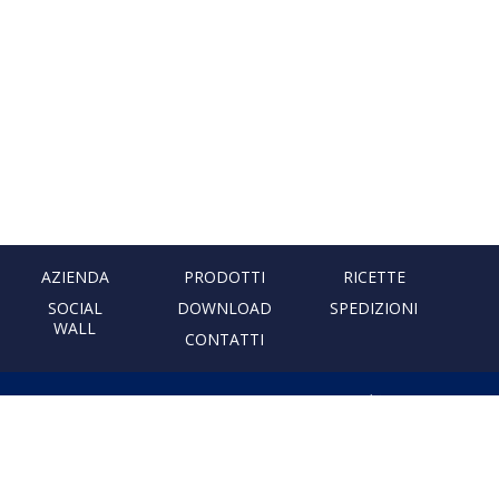
AZIENDA
PRODOTTI
RICETTE
SOCIAL
DOWNLOAD
SPEDIZIONI
WALL
CONTATTI
PASTIFICIO ARTIGIANALE
LEONESSA
Via Don Minzoni, 231 80040
Cercola | Napoli | Italy
T. +39 081 5551107 | F. +39 081