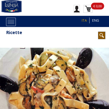
€ 0,00
ITA
ENG
Ricette