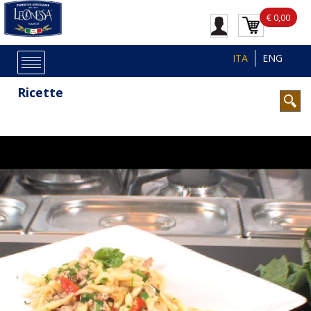
€ 0,00
ITA
ENG
Ricette