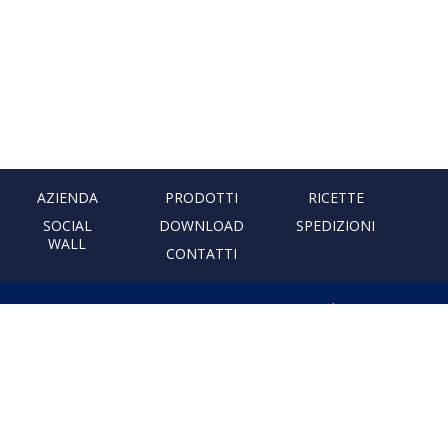
AZIENDA
PRODOTTI
RICETTE
SOCIAL
DOWNLOAD
SPEDIZIONI
WALL
CONTATTI
PASTIFICIO ARTIGIANALE
LEONESSA
Via Don Minzoni, 231 80040
Cercola | Napoli | Italy
T. +39 081 5551107 | F. +39 081
5552777
info@pastaleonessa.it
P.I.: 02876681210