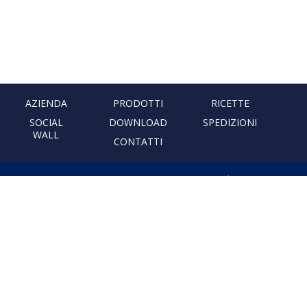
AZIENDA
PRODOTTI
RICETTE
SOCIAL
DOWNLOAD
SPEDIZIONI
WALL
CONTATTI
PASTIFICIO ARTIGIANALE
LEONESSA
Via Don Minzoni, 231 80040
Cercola | Napoli | Italy
T. +39 081 5551107 | F. +39 081
5552777
info@pastaleonessa.it
P.I.: 02876681210
PRIVACY & COOKIE POLICY