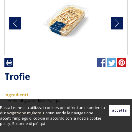
Trofie
Ingredienti
semola di grano duro e acqua.
Pasta Leonessa utilizza i cookies per offrirti un'esperienza
Tempo di cottura
di navigazione migliore. Continuando la navigazione
accetti l'impiego di cookie in accordo con la nostra cookie
7 minuti
policy. Scoprine di più
qui