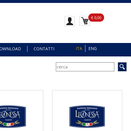
€ 0,00
ITA
ENG
OWNLOAD
CONTATTI