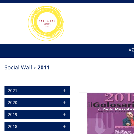
AZ
Social Wall
2011
+
2021
+
2020
+
2019
+
2018