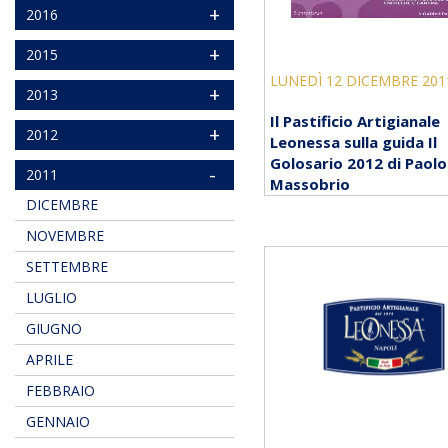
+
2016
+
2015
LUNEDÌ 12 DICEMBRE 201
+
2013
Il Pastificio Artigianale
+
2012
Leonessa sulla guida Il
Golosario 2012 di Paolo
-
2011
Massobrio
DICEMBRE
NOVEMBRE
SETTEMBRE
LUGLIO
GIUGNO
APRILE
FEBBRAIO
GENNAIO