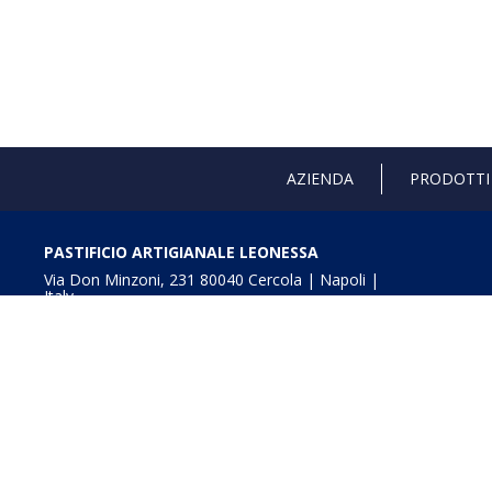
AZIENDA
PRODOTTI
PASTIFICIO ARTIGIANALE LEONESSA
Via Don Minzoni, 231 80040 Cercola | Napoli |
Italy
T. +39 081 5551107 | F. +39 081 5552777
info@pastaleonessa.it
P.I.: 02876681210
Obblighi informativi per le erogazioni pubbliche: gli aiuti
della L. 234/2012” e consultabili a