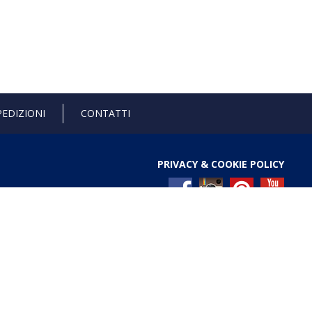
PEDIZIONI
CONTATTI
PRIVACY & COOKIE POLICY
l Registro nazionale degli aiuti di Stato di cui all’art. 52
ces/pages/TrasparenzaAiuto.jspx