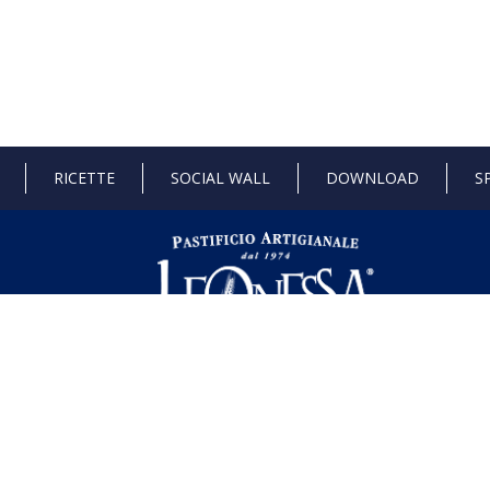
RICETTE
SOCIAL WALL
DOWNLOAD
S
 di Stato e gli aiuti de minimis ricevuti dalla nostra impresa sono contenuti ne
l seguente link ,
https://www.rna.gov.it/RegistroNazionaleTrasparenza/fa