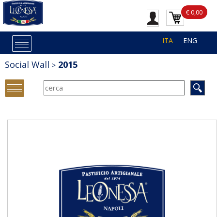
€ 0,00
ITA
ENG
Social Wall
2015