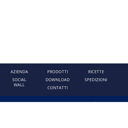
AZIENDA
PRODOTTI
RICETTE
SOCIAL
DOWNLOAD
SPEDIZIONI
WALL
CONTATTI
PASTIFICIO ARTIGIANALE
LEONESSA
Via Don Minzoni, 231 80040
Cercola | Napoli | Italy
T. +39 081 5551107 | F. +39 081