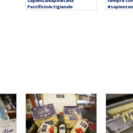
SapienzaNapoletana
sempre con 
PastificioArtigianale
#sapienzan