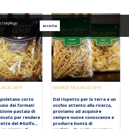
i l'impiego
UGLIO 2019
GIOVEDÌ 18 LUGLIO 2019
napoletano corto
Dal rispetto per la terra e un
 uno dei formati
occhio attento alla ricerca,
izione pastaia di
proviamo ad acquisire
ensato per rendere
sempre nuove conoscenze e
cette del #Golfo...
produrre bontà di