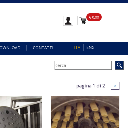
€ 0,00
ITA
ENG
OWNLOAD
CONTATTI
pagina 1 di 2
>