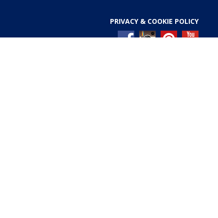
PRIVACY & COOKIE POLICY
l Registro nazionale degli aiuti di Stato di cui all’art. 52
ces/pages/TrasparenzaAiuto.jspx
Gold anniversary 4.0