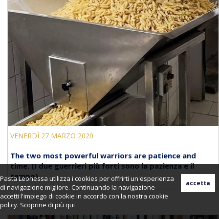
VENERDÌ 27 MARZO 2020
The two most powerful warriors are patience and
time. (I due guerrieri più forti sono la pazienza e il
tempo)
Pasta Leonessa utilizza i cookies per offrirti un'esperienza
di navigazione migliore. Continuando la navigazione
accetti l'impiego di cookie in accordo con la nostra cookie
policy. Scoprine di più
qui