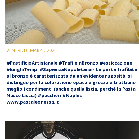
VENERDÌ 6 MARZO 2020
#PastificioArtigianale #TrafileInBronzo #essiccazione
#lunghiTempi #SapienzaNapoletana - La pasta trafilata
al bronzo è caratterizzata da un’evidente rugosità, si
distingue per la colorazione opaca e grezza e trattiene
meglio i condimenti (anche quella liscia, perché la Pasta
Nasce Liscia) #paccheri #Naples -
www.pastaleonessa.it