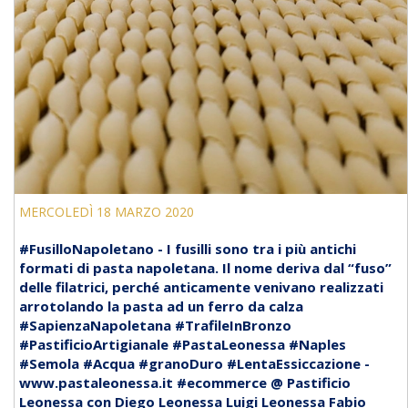
MERCOLEDÌ 18 MARZO 2020
#FusilloNapoletano - I fusilli sono tra i più antichi
formati di pasta napoletana. Il nome deriva dal “fuso”
delle filatrici, perché anticamente venivano realizzati
arrotolando la pasta ad un ferro da calza
#SapienzaNapoletana #TrafileInBronzo
#PastificioArtigianale #PastaLeonessa #Naples
#Semola #Acqua #granoDuro #LentaEssiccazione -
www.pastaleonessa.it #ecommerce @ Pastificio
Leonessa con Diego Leonessa Luigi Leonessa Fabio