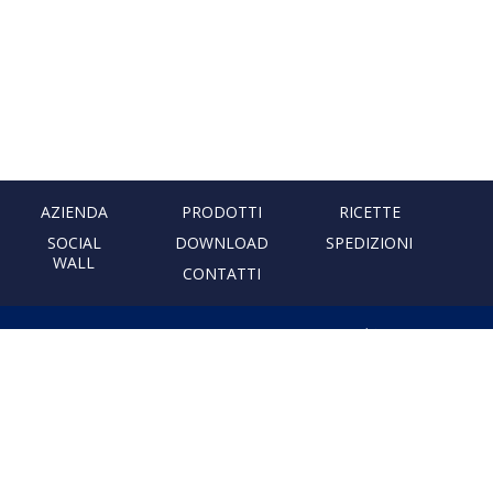
AZIENDA
PRODOTTI
RICETTE
SOCIAL
DOWNLOAD
SPEDIZIONI
WALL
CONTATTI
PASTIFICIO ARTIGIANALE
LEONESSA
Via Don Minzoni, 231 80040
Cercola | Napoli | Italy
T. +39 081 5551107 | F. +39 081
5552777
info@pastaleonessa.it
P.I.: 02876681210