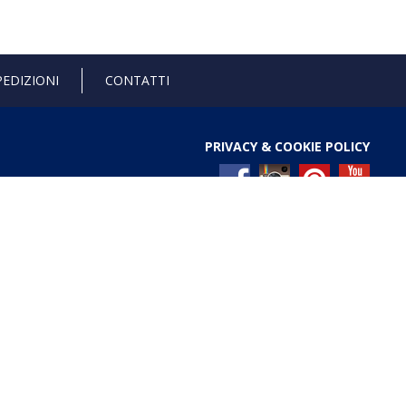
PEDIZIONI
CONTATTI
PRIVACY & COOKIE POLICY
l Registro nazionale degli aiuti di Stato di cui all’art. 52
ces/pages/TrasparenzaAiuto.jspx
Gold anniversary 4.0