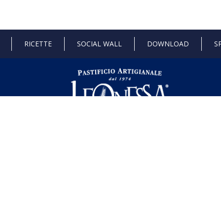
RICETTE
SOCIAL WALL
DOWNLOAD
S
 di Stato e gli aiuti de minimis ricevuti dalla nostra impresa sono contenuti ne
l seguente link ,
https://www.rna.gov.it/RegistroNazionaleTrasparenza/fa
dustria 4.0
Progetto 