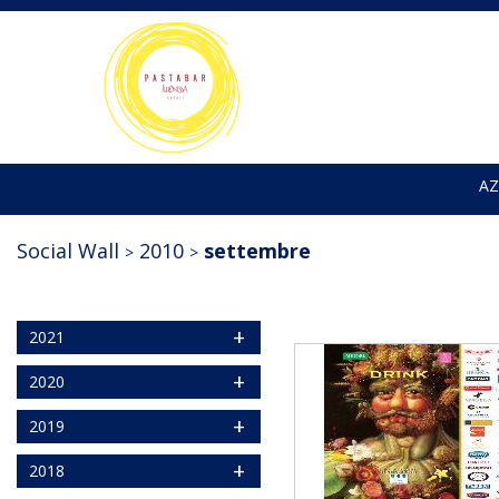
AZ
Social Wall
2010
settembre
+
2021
+
2020
+
2019
+
2018