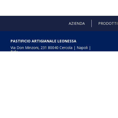
AZIENDA
PRODOTTI
PASTIFICIO ARTIGIANALE LEONESSA
Via Don Minzoni, 231 80040 Cercola | Napoli |
Italy
T. +39 081 5551107 | F. +39 081 5552777
info@pastaleonessa.it
P.I.: 02876681210
Obblighi informativi per le erogazioni pubbliche: gli aiuti
della L. 234/2012” e consultabili a
Digitalizzazione e In