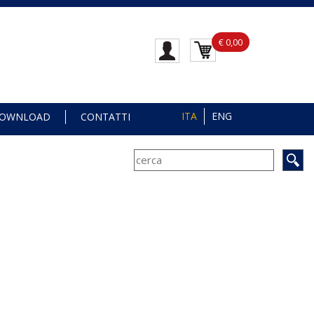
€ 0,00
ITA
ENG
OWNLOAD
CONTATTI