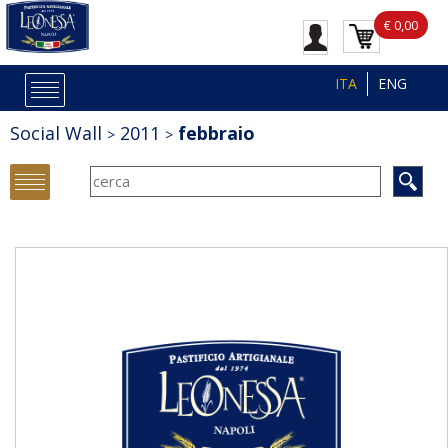
€ 0,00
ITA
ENG
Social Wall
2011
febbraio