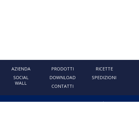
AZIENDA
PRODOTTI
RICETTE
SOCIAL
DOWNLOAD
SPEDIZIONI
WALL
CONTATTI
PASTIFICIO ARTIGIANALE
LEONESSA
Via Don Minzoni, 231 80040
Cercola | Napoli | Italy
T. +39 081 5551107 | F. +39 081
5552777
info@pastaleonessa.it