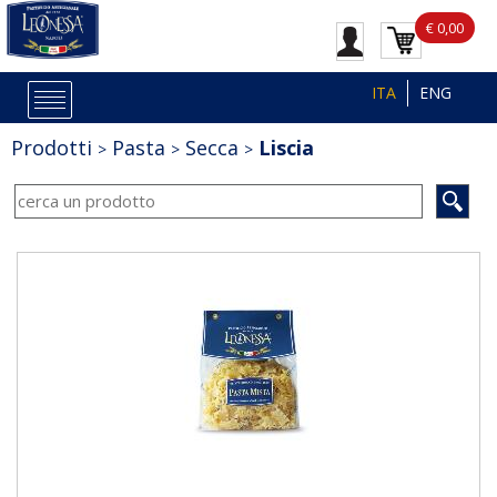
€ 0,00
ITA
ENG
Prodotti
Pasta
Secca
Liscia