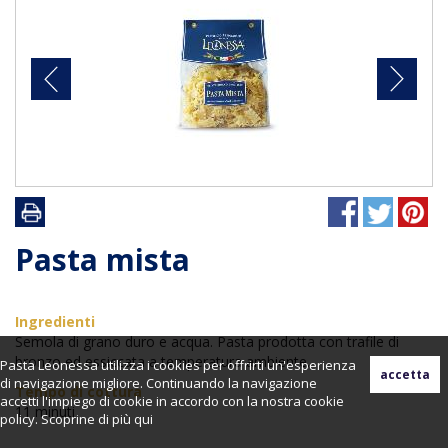
Pasta mista
Ingredienti
Semola di grano duro e acqua. Pasta prodotta con trafile di
bronzo ed essiccata a temperatura ambiente.
Pasta Leonessa utilizza i cookies per offrirti un'esperienza
di navigazione migliore. Continuando la navigazione
Tempo di cottura
accetti l'impiego di cookie in accordo con la nostra cookie
11 minuti
policy. Scoprine di più
qui