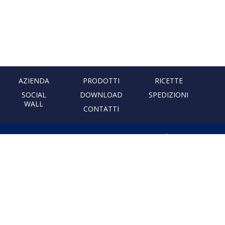
AZIENDA
PRODOTTI
RICETTE
SOCIAL
DOWNLOAD
SPEDIZIONI
WALL
CONTATTI
PASTIFICIO ARTIGIANALE
LEONESSA
Via Don Minzoni, 231 80040
Cercola | Napoli | Italy
T. +39 081 5551107 | F. +39 081
5552777
info@pastaleonessa.it
P.I.: 02876681210
PRIVACY & COOKIE POLICY