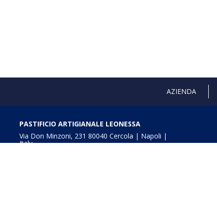
AZIENDA
PASTIFICIO ARTIGIANALE LEONESSA
Via Don Minzoni, 231 80040 Cercola | Napoli |
Italy
T. +39 081 5551107 | F. +39 081 5552777
info@pastaleonessa.it
P.I.: 02876681210
Obblighi informativi per le erogazioni pubbliche: gli aiuti
della L. 234/2012” e consultabili a