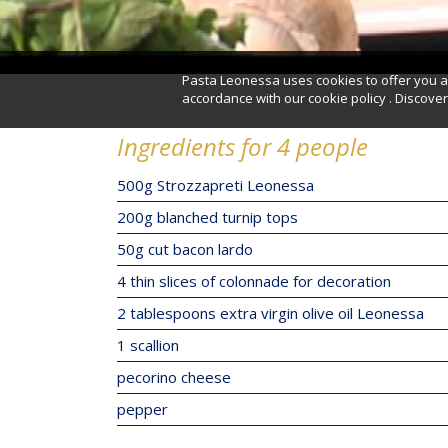
Pasta Leonessa uses cookies to offer you a 
accordance with our cookie policy . Discov
Ingredients for 4 people
500g Strozzapreti Leonessa
200g blanched turnip tops
50g cut bacon lardo
4 thin slices of colonnade for decoration
2 tablespoons extra virgin olive oil Leonessa
1 scallion
pecorino cheese
pepper