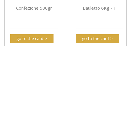
Confezione 500gr
Bauletto 6Kg - 1
go to the card
go to the card