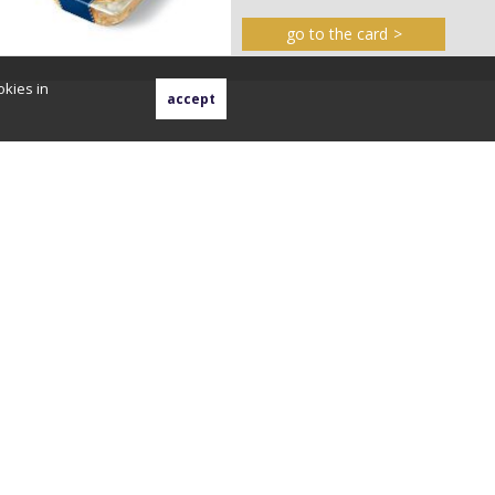
go to the card
okies in