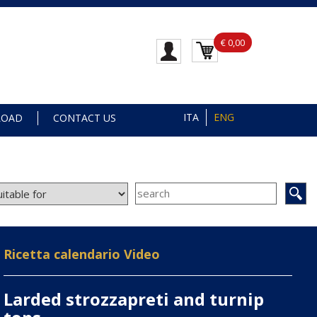
€ 0,00
ITA
ENG
LOAD
CONTACT US
Ricetta calendario Video
Larded strozzapreti and turnip