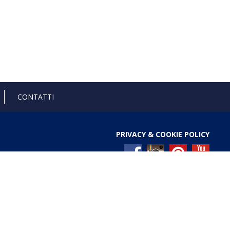
CONTATTI
PRIVACY & COOKIE POLICY
l Registro nazionale degli aiuti di Stato di cui all’art. 52
ces/pages/TrasparenzaAiuto.jspx