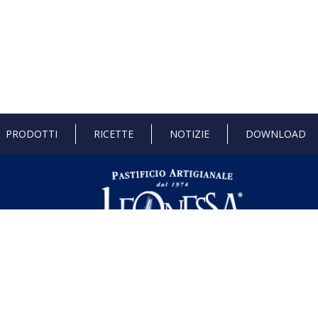
PRODOTTI
RICETTE
NOTIZIE
DOWNLOAD
 di Stato e gli aiuti de minimis ricevuti dalla nostra impresa sono contenuti ne
l seguente link ,
https://www.rna.gov.it/RegistroNazionaleTrasparenza/fa