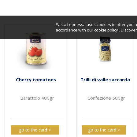
Pasta Leonessa uses cookies to offer you a 
accordance with our cookie policy . Discov
Cherry tomatoes
Trilli di valle saccarda
Barattolo 400gr
Confezione 500gr
go to the card
go to the card