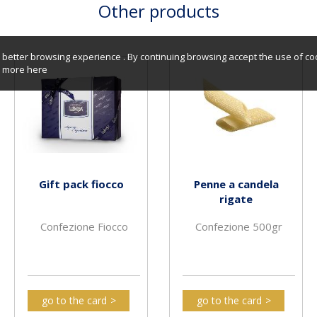
Other products
better browsing experience . By continuing browsing accept the use of co
er more
here
Gift pack fiocco
Penne a candela
rigate
Confezione Fiocco
Confezione 500gr
go to the card
go to the card