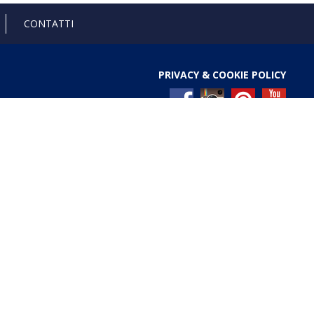
CONTATTI
PRIVACY & COOKIE POLICY
l Registro nazionale degli aiuti di Stato di cui all’art. 52
ces/pages/TrasparenzaAiuto.jspx
Gold anniversary 4.0