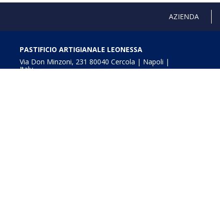
AZIENDA
PASTIFICIO ARTIGIANALE LEONESSA
Via Don Minzoni, 231 80040 Cercola | Napoli |
Italy
T. +39 081 5551107 | F. +39 081 5552777
info@pastaleonessa.it
P.I.: 02876681210
Obblighi informativi per le erogazioni pubbliche: gli aiuti
della L. 234/2012” e consultabili a
Digitalizzazione e In