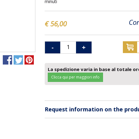
minuti
Con
€ 56,00
-
+
La spedizione varia in base al totale or
Clicca qui per maggiori info
Request information on the prod