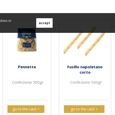
okies in
Pennette
Fusillo napoletano
corto
Confezione 500gr
Confezione 500gr
go to the card
go to the card