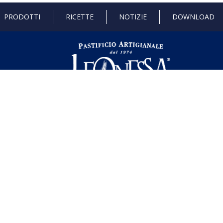
PRODOTTI
RICETTE
NOTIZIE
DOWNLOAD
 di Stato e gli aiuti de minimis ricevuti dalla nostra impresa sono contenuti ne
l seguente link ,
https://www.rna.gov.it/RegistroNazionaleTrasparenza/fa
dustria 4.0
Progetto 