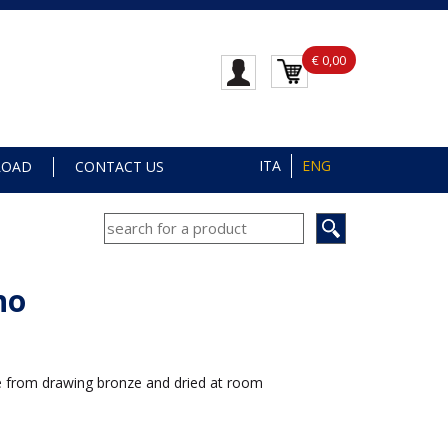
€ 0,00
ITA
ENG
LOAD
CONTACT US
no
 from drawing bronze and dried at room