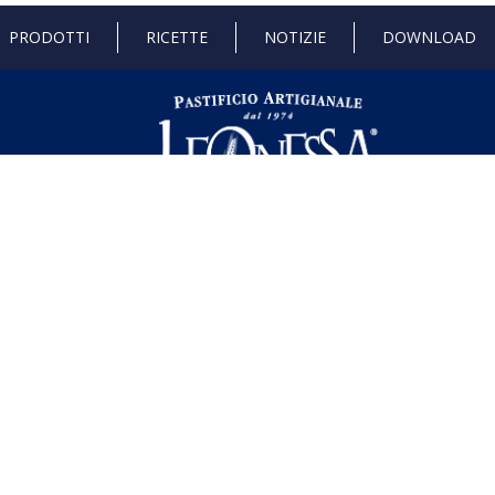
PRODOTTI
RICETTE
NOTIZIE
DOWNLOAD
 di Stato e gli aiuti de minimis ricevuti dalla nostra impresa sono contenuti ne
l seguente link ,
https://www.rna.gov.it/RegistroNazionaleTrasparenza/fa
dustria 4.0
Progetto 