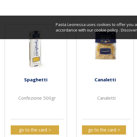
Pasta Leonessa uses cookies to offer you a 
accordance with our cookie policy . Discov
Spaghetti
Canaletti
Confezione 500gr
Canaletti
go to the card
go to the card