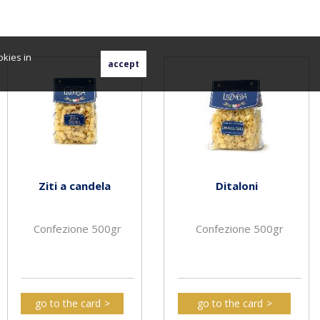
okies in
Ziti a candela
Ditaloni
Confezione 500gr
Confezione 500gr
go to the card
go to the card