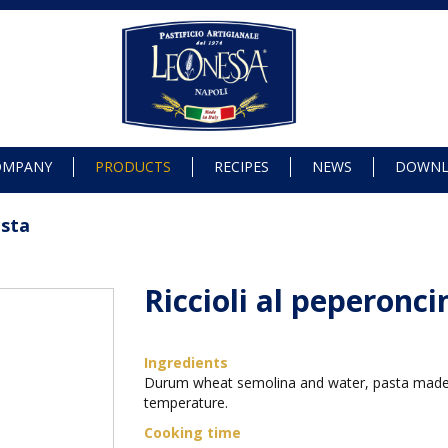
OMPANY
PRODUCTS
RECIPES
NEWS
DOWN
asta
Riccioli al peperonci
Ingredients
Durum wheat semolina and water, pasta made
temperature.
Cooking time