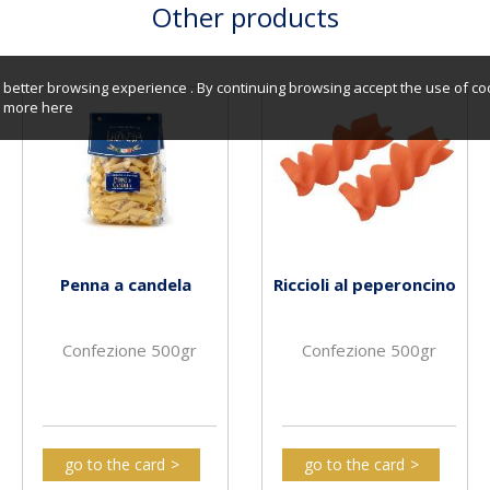
Other products
better browsing experience . By continuing browsing accept the use of co
er more
here
Penna a candela
Riccioli al peperoncino
Confezione 500gr
Confezione 500gr
go to the card
go to the card