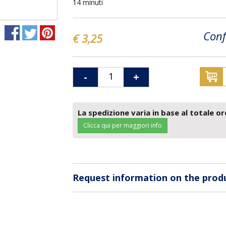
14 minuti
Conf
€ 3,25
-
+
La spedizione varia in base al totale or
Clicca qui per maggiori info
Request information on the prod