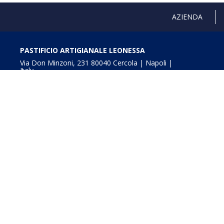
AZIENDA
PASTIFICIO ARTIGIANALE LEONESSA
Via Don Minzoni, 231 80040 Cercola | Napoli |
Italy
T. +39 081 5551107 | F. +39 081 5552777
info@pastaleonessa.it
P.I.: 02876681210
Obblighi informativi per le erogazioni pubbliche: gli aiuti
della L. 234/2012” e consultabili a
Digitalizzazione e In