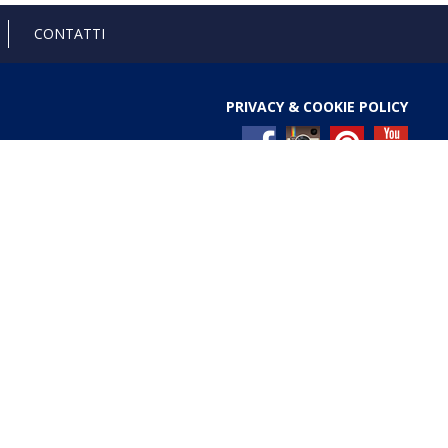
CONTATTI
PRIVACY & COOKIE POLICY
l Registro nazionale degli aiuti di Stato di cui all’art. 52
ces/pages/TrasparenzaAiuto.jspx
Gold anniversary 4.0