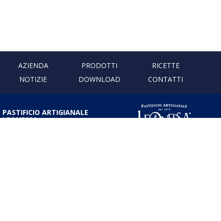
AZIENDA
PRODOTTI
RICETTE
NOTIZIE
DOWNLOAD
CONTATTI
PASTIFICIO ARTIGIANALE
LEONESSA
Via Don Minzoni, 231 80040
Cercola | Napoli | Italy
T. +39 081 5551107 | F. +39 081
5552777
info@pastaleonessa.it
P.I.: 02876681210
PRIVACY & COOKIE POLICY