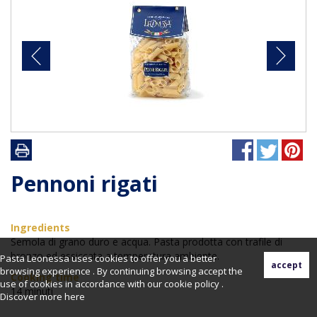
Pennoni rigati
Ingredients
Semola di grano duro e acqua. Pasta prodotta con trafile di
bronzo ed essiccata a temperatura ambiente.
Pasta Leonessa uses cookies to offer you a better
browsing experience . By continuing browsing accept the
Cooking time
use of cookies in accordance with our cookie policy .
14 minuti
Discover more
here