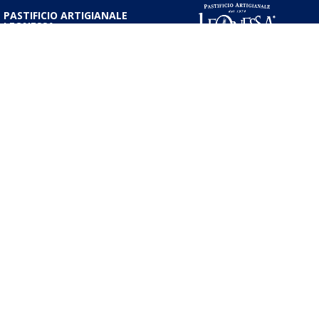
PASTIFICIO ARTIGIANALE
LEONESSA
Via Don Minzoni, 231 80040
Cercola | Napoli | Italy
T. +39 081 5551107 | F. +39 081
5552777
info@pastaleonessa.it
P.I.: 02876681210
PRIVACY & COOKIE POLICY
Obblighi informativi per le erogazioni pubbliche: gli aiuti di Stato e gli aiuti
de minimis ricevuti dalla nostra impresa sono contenuti nel Registro
nazionale degli aiuti di Stato di cui all’art. 52 della L. 234/2012” e
consultabili al seguente link ,
https://www.rna.gov.it/RegistroNazionaleTrasparenza/faces/pages/Tras