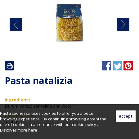
Pasta natalizia
Ingredients
Durum wheat semolina and water
Pasta Leonessa uses cookies to offer you a better
Cooking time
browsing experience . By continuing browsing accept the
minuti
use of cookies in accordance with our cookie policy .
Discover more
here