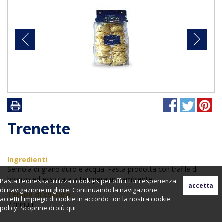
Trenette
Ingredienti
Semola di grano duro e acqua. Pasta prodotta con trafile di
bronzo ed essiccata a temperatura ambiente.
Pasta Leonessa utilizza i cookies per offrirti un'esperienza
di navigazione migliore. Continuando la navigazione
Tempo di cottura
accetti l'impiego di cookie in accordo con la nostra cookie
7 minuti
policy. Scoprine di più
qui