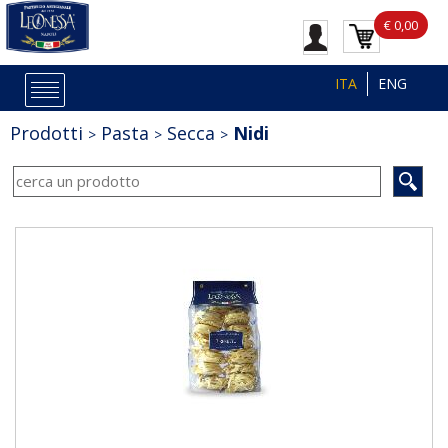
€ 0,00
ITA
ENG
Prodotti
Pasta
Secca
Nidi