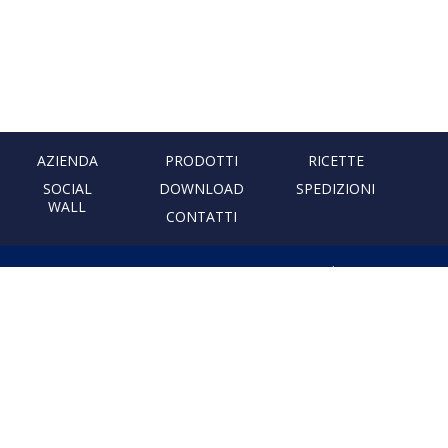
AZIENDA
PRODOTTI
RICETTE
SOCIAL
DOWNLOAD
SPEDIZIONI
WALL
CONTATTI
PASTIFICIO ARTIGIANALE
LEONESSA
Via Don Minzoni, 231 80040
Cercola | Napoli | Italy
T. +39 081 5551107 | F. +39 081
5552777
info@pastaleonessa.it
P.I.: 02876681210
PRIVACY & COOKIE POLICY