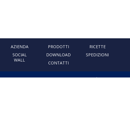
AZIENDA
PRODOTTI
RICETTE
SOCIAL
DOWNLOAD
SPEDIZIONI
WALL
CONTATTI
PASTIFICIO ARTIGIANALE
LEONESSA
Via Don Minzoni, 231 80040
Cercola | Napoli | Italy
T. +39 081 5551107 | F. +39 081
5552777
info@pastaleonessa.it
P.I.: 02876681210
PRIVACY & COOKIE POLICY