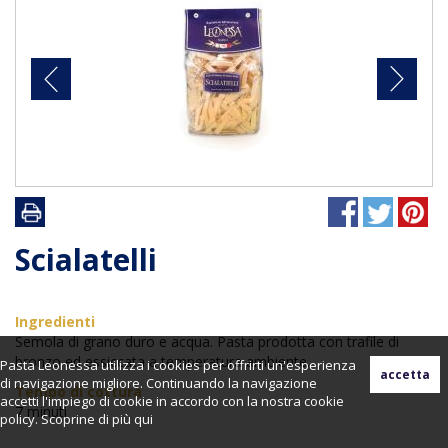
Scialatelli
Ingredienti
Semola di grano duro e acqua. Pasta prodotta con trafile di
bronzo ed essiccata a temperatura ambiente.
Pasta Leonessa utilizza i cookies per offrirti un'esperienza
di navigazione migliore. Continuando la navigazione
Tempo di cottura
accetti l'impiego di cookie in accordo con la nostra cookie
7 minuti
policy. Scoprine di più
qui