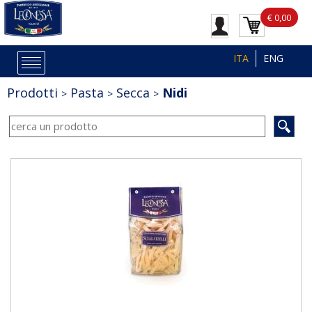
€ 0,00
ITA
ENG
Prodotti
Pasta
Secca
Nidi