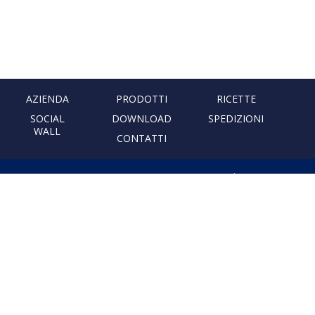
AZIENDA
PRODOTTI
RICETTE
SOCIAL
DOWNLOAD
SPEDIZIONI
WALL
CONTATTI
PASTIFICIO ARTIGIANALE
LEONESSA
Via Don Minzoni, 231 80040
Cercola | Napoli | Italy
T. +39 081 5551107 | F. +39 081
5552777
info@pastaleonessa.it
P.I.: 02876681210
PRIVACY & COOKIE POLICY