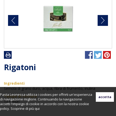
Rigatoni
Ingredienti
Semola di grano duro, acqua, fibra di frumento, inulina
Pasta Leonessa utilizza i cookies per offrirti un'esperienza
Tempo di cottura
di navigazione migliore. Continuando la navigazione
15 minuti
accetti l'impiego di cookie in accordo con la nostra cookie
policy. Scoprine di più
qui