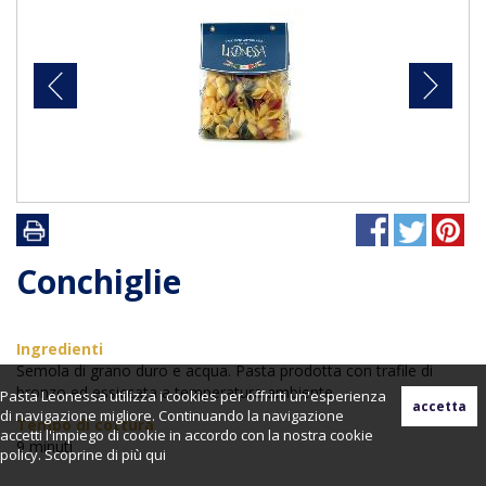
Conchiglie
Ingredienti
Semola di grano duro e acqua. Pasta prodotta con trafile di
bronzo ed essiccata a temperatura ambiente.
Pasta Leonessa utilizza i cookies per offrirti un'esperienza
di navigazione migliore. Continuando la navigazione
Tempo di cottura
accetti l'impiego di cookie in accordo con la nostra cookie
9 minuti
policy. Scoprine di più
qui