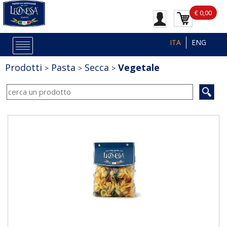
€ 0,00
ITA
ENG
Prodotti
Pasta
Secca
Vegetale