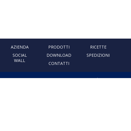
AZIENDA
PRODOTTI
RICETTE
SOCIAL
DOWNLOAD
SPEDIZIONI
WALL
CONTATTI
PASTIFICIO ARTIGIANALE
LEONESSA
Via Don Minzoni, 231 80040
Cercola | Napoli | Italy
T. +39 081 5551107 | F. +39 081
5552777
info@pastaleonessa.it
P.I.: 02876681210
PRIVACY & COOKIE POLICY