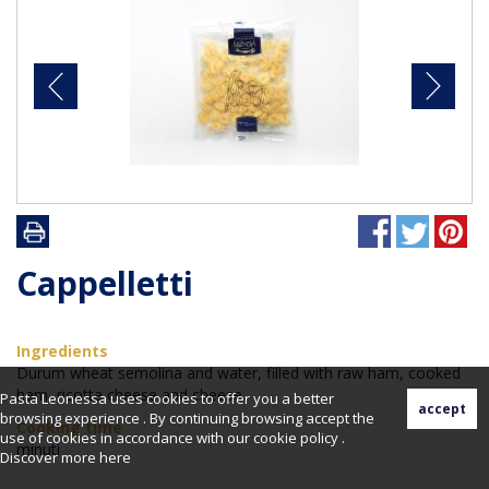
Cappelletti
Ingredients
Durum wheat semolina and water, filled with raw ham, cooked
ham, ricotta cheese and cheese.
Pasta Leonessa uses cookies to offer you a better
browsing experience . By continuing browsing accept the
Cooking time
use of cookies in accordance with our cookie policy .
minuti
Discover more
here