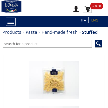
€ 0,00
ITA
ENG
Products
Pasta
Hand-made fresh
Stuffed