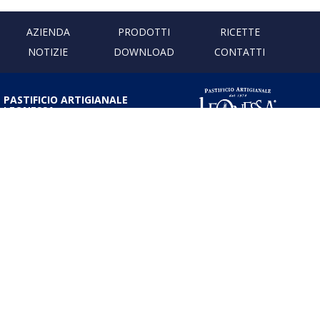
AZIENDA
PRODOTTI
RICETTE
NOTIZIE
DOWNLOAD
CONTATTI
PASTIFICIO ARTIGIANALE
LEONESSA
Via Don Minzoni, 231 80040
Cercola | Napoli | Italy
T. +39 081 5551107 | F. +39 081
5552777
info@pastaleonessa.it
P.I.: 02876681210
PRIVACY & COOKIE POLICY
Obblighi informativi per le erogazioni pubbliche: gli aiuti di Stato e gli aiuti
de minimis ricevuti dalla nostra impresa sono contenuti nel Registro