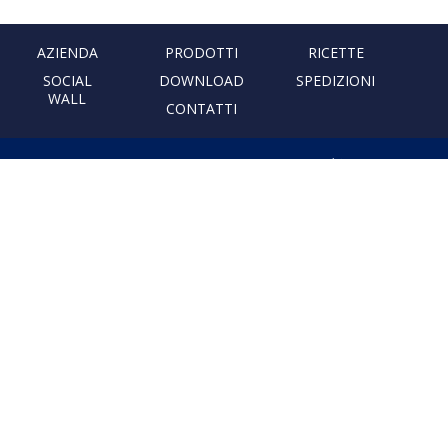
AZIENDA
PRODOTTI
RICETTE
SOCIAL
DOWNLOAD
SPEDIZIONI
WALL
CONTATTI
PASTIFICIO ARTIGIANALE
LEONESSA
Via Don Minzoni, 231 80040
Cercola | Napoli | Italy
T. +39 081 5551107 | F. +39 081
5552777
info@pastaleonessa.it
P.I.: 02876681210
PRIVACY & COOKIE POLICY