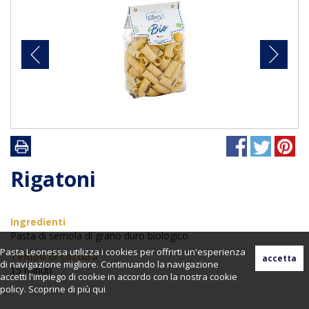
Rigatoni
Ingredienti
Pasta di semola di grano duro biologico.
Pasta Leonessa utilizza i cookies per offrirti un'esperienza
Tempo di cottura
di navigazione migliore. Continuando la navigazione
15 minuti
accetti l'impiego di cookie in accordo con la nostra cookie
policy. Scoprine di più
qui