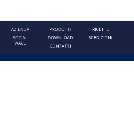
AZIENDA
PRODOTTI
RICETTE
SOCIAL
DOWNLOAD
SPEDIZIONI
WALL
CONTATTI
PASTIFICIO ARTIGIANALE
LEONESSA
Via Don Minzoni, 231 80040
Cercola | Napoli | Italy
T. +39 081 5551107 | F. +39 081
5552777
info@pastaleonessa.it
P.I.: 02876681210
PRIVACY & COOKIE POLICY