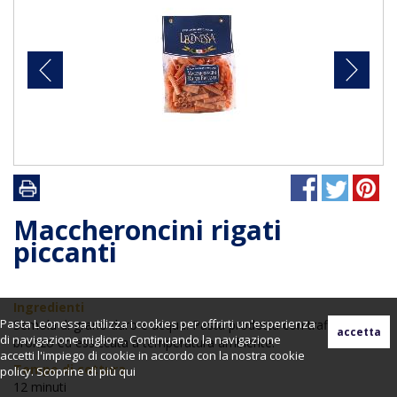
Maccheroncini rigati
piccanti
Ingredienti
Pasta Leonessa utilizza i cookies per offrirti un'esperienza
Semola di grano duro e acqua. Pasta prodotta con trafile di
di navigazione migliore. Continuando la navigazione
bronzo ed essiccata a temperatura ambiente.
accetti l'impiego di cookie in accordo con la nostra cookie
Tempo di cottura
policy. Scoprine di più
qui
12 minuti