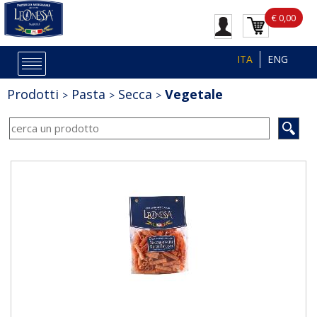
€ 0,00
ITA
ENG
Prodotti
Pasta
Secca
Vegetale