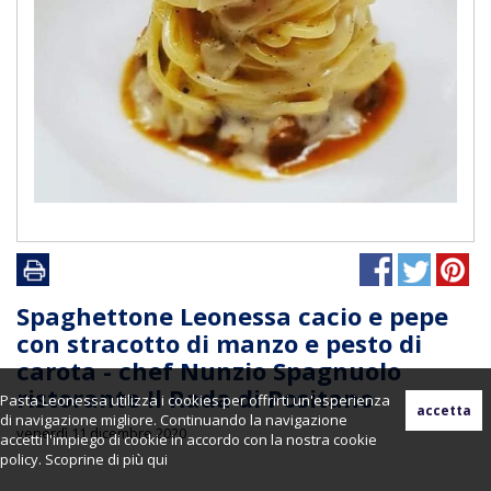
Spaghettone Leonessa cacio e pepe
con stracotto di manzo e pesto di
carota - chef Nunzio Spagnuolo
ristorante Il Rada di Positano
Pasta Leonessa utilizza i cookies per offrirti un'esperienza
di navigazione migliore. Continuando la navigazione
venerdì 11 dicembre 2020
accetti l'impiego di cookie in accordo con la nostra cookie
policy. Scoprine di più
qui