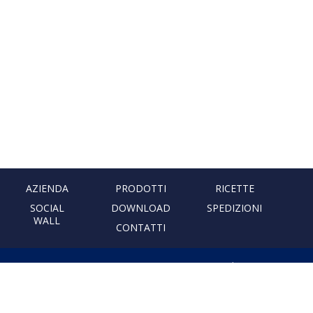
AZIENDA
PRODOTTI
RICETTE
SOCIAL
DOWNLOAD
SPEDIZIONI
WALL
CONTATTI
PASTIFICIO ARTIGIANALE
LEONESSA
Via Don Minzoni, 231 80040
Cercola | Napoli | Italy