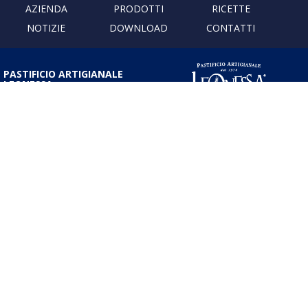
AZIENDA
PRODOTTI
RICETTE
NOTIZIE
DOWNLOAD
CONTATTI
PASTIFICIO ARTIGIANALE
LEONESSA
Via Don Minzoni, 231 80040
Cercola | Napoli | Italy
T. +39 081 5551107 | F. +39 081
5552777
info@pastaleonessa.it
P.I.: 02876681210
PRIVACY & COOKIE POLICY
Obblighi informativi per le erogazioni pubbliche: gli aiuti di Stato e gli aiuti
de minimis ricevuti dalla nostra impresa sono contenuti nel Registro
nazionale degli aiuti di Stato di cui all’art. 52 della L. 234/2012” e