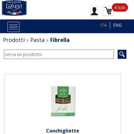
€ 0,00
ITA
ENG
Prodotti
Pasta
Fibrella
Conchigliette