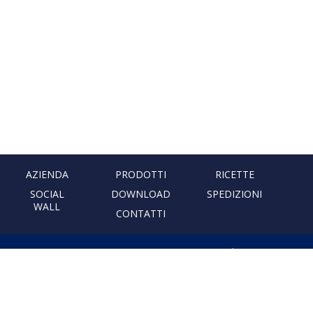
AZIENDA
PRODOTTI
RICETTE
SOCIAL
DOWNLOAD
SPEDIZIONI
WALL
CONTATTI
PASTIFICIO ARTIGIANALE
LEONESSA
Via Don Minzoni, 231 80040
Cercola | Napoli | Italy
T. +39 081 5551107 | F. +39 081