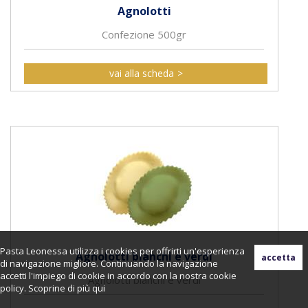
Agnolotti
Confezione 500gr
vai alla scheda
Pasta Leonessa utilizza i cookies per offrirti un'esperienza
Agnolotti bianchi e verdi
di navigazione migliore. Continuando la navigazione
accetti l'impiego di cookie in accordo con la nostra cookie
Agnolotti bianchi e verdi
policy. Scoprine di più
qui