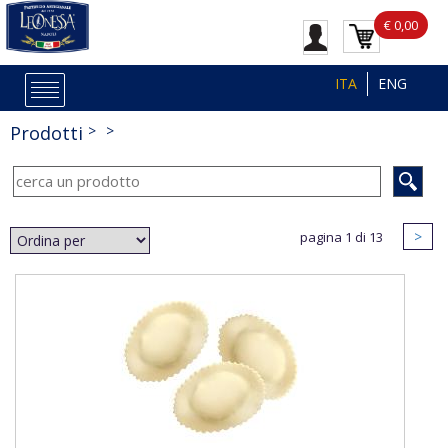
€ 0,00
ITA
ENG
Prodotti
>
pagina 1 di 13