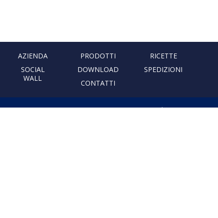
AZIENDA
PRODOTTI
RICETTE
SOCIAL
DOWNLOAD
SPEDIZIONI
WALL
CONTATTI
PASTIFICIO ARTIGIANALE
LEONESSA
Via Don Minzoni, 231 80040
Cercola | Napoli | Italy
T. +39 081 5551107 | F. +39 081
5552777
info@pastaleonessa.it
P.I.: 02876681210
PRIVACY & COOKIE POLICY