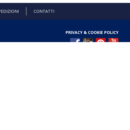
PEDIZIONI
CONTATTI
PRIVACY & COOKIE POLICY
l Registro nazionale degli aiuti di Stato di cui all’art. 52
ces/pages/TrasparenzaAiuto.jspx
Gold anniversary 4.0