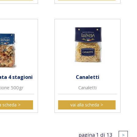
ta 4 stagioni
Canaletti
zione 500gr
Canaletti
la scheda
vai alla scheda
pagina 1 di 13
>