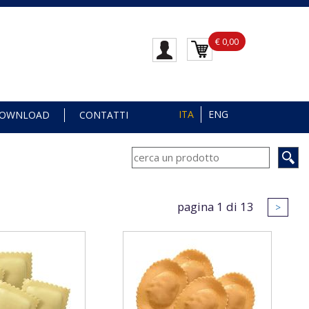
€ 0,00
ITA
ENG
OWNLOAD
CONTATTI
pagina 1 di 13
>