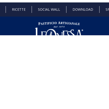
RICETTE
SOCIAL WALL
DOWNLOAD
S
 di Stato e gli aiuti de minimis ricevuti dalla nostra impresa sono contenuti ne
l seguente link ,
https://www.rna.gov.it/RegistroNazionaleTrasparenza/fa
dustria 4.0
Progetto 