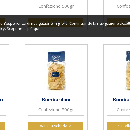
Confezione 500gr
Confe
vai alla scheda
vai al
ti un'esperienza di navigazione migliore. Continuando la navigazione accett
icy. Scoprine di più
qui
ri
Bombardoni
Bombar
Confezione 500gr
Confe
vai alla scheda
vai al