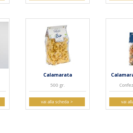
Calamarata
Calamara
500 gr.
Confe
vai alla scheda
vai al