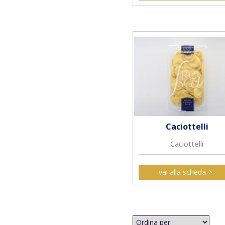
Caciottelli
Caciottelli
vai alla scheda