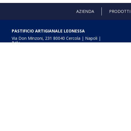
AZIENDA
PRODOTTI
PASTIFICIO ARTIGIANALE LEONESSA
Via Don Minzoni, 231 80040 Cercola | Napoli |
Italy
T. +39 081 5551107 | F. +39 081 5552777
info@pastaleonessa.it
P.I.: 02876681210
Obblighi informativi per le erogazioni pubbliche: gli aiuti
della L. 234/2012” e consultabili a
Digitalizzazione e In