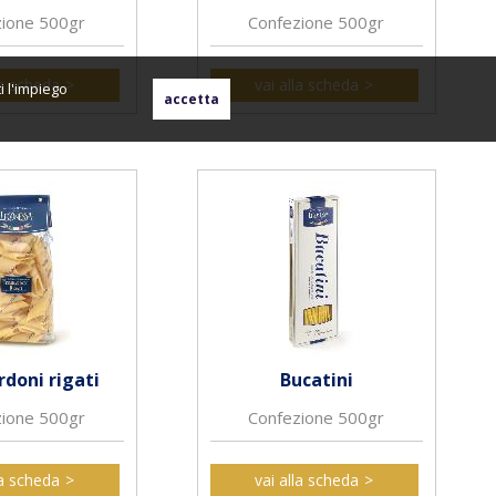
zione 500gr
Confezione 500gr
la scheda
vai alla scheda
i l'impiego
doni rigati
Bucatini
zione 500gr
Confezione 500gr
la scheda
vai alla scheda